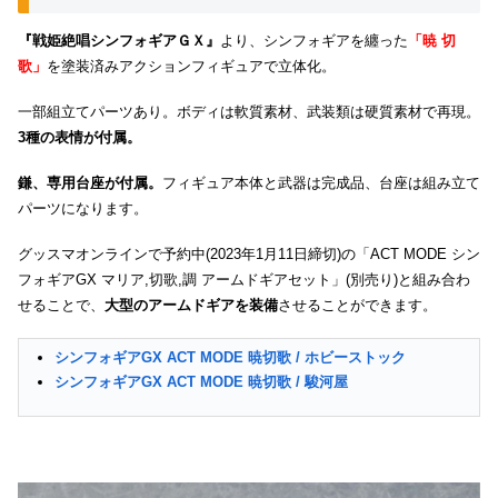
『戦姫絶唱シンフォギアＧＸ』
より、シンフォギアを纏った
「暁 切
歌」
を塗装済みアクションフィギュアで立体化。
一部組立てパーツあり。ボディは軟質素材、武装類は硬質素材で再現。
3種の表情が付属。
鎌、専用台座が付属。
フィギュア本体と武器は完成品、台座は組み立て
パーツになります。
グッスマオンラインで予約中(2023年1月11日締切)の「ACT MODE シン
フォギアGX マリア,切歌,調 アームドギアセット」(別売り)と組み合わ
せることで、
大型のアームドギアを装備
させることができます。
シンフォギアGX ACT MODE 暁切歌 / ホビーストック
シンフォギアGX ACT MODE 暁切歌 / 駿河屋