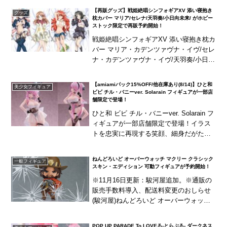
モリアルロビーを立体化！
【再販グッズ】戦姫絶唱シンフォギアXV 添い寝抱き
グッズ
枕カバー マリア/セレナ/天羽奏/小日向未来/ がホビー
ストック限定で再販予約開始！
戦姫絶唱シンフォギアXV 添い寝抱き枕カ
バー マリア・カデンツァヴナ・イヴ/セレ
ナ・カデンツァヴナ・イヴ/天羽奏/小日向
未来/ がホビーストック限定で再販予約開
始！縦横異なる向きで添い寝シチュエー
【amiamiパック15%OFF/他在庫あり(8/14)】ひと和
美少女フィギュア
ショ...
ビビ チル・バニーver. Solarain フィギュアが一部店
舗限定で登場！
ひと和 ビビ チル・バニーver. Solarain フ
ィギュアが一部店舗限定で登場！イラス
トを忠実に再現する笑顔、細身だがたわ
わボディが注目ポイント！※GOODSMIL
E ONLINE SHOP、A...
ねんどろいど オーバーウォッチ マクリー クラシック
一般フィギュア
スキン・エディション 可動フィギュアが予約開始！
※11月16日更新：駿河屋追加。※通販の
販売手数料導入、配送料変更のおしらせ
(駿河屋)ねんどろいど オーバーウォッチ
マクリー クラシックスキン・エディショ
ン 可動フィギュアが予約開始！ねんどろ
POP UP PARADE To LOVEる-とらぶる- ダークネス