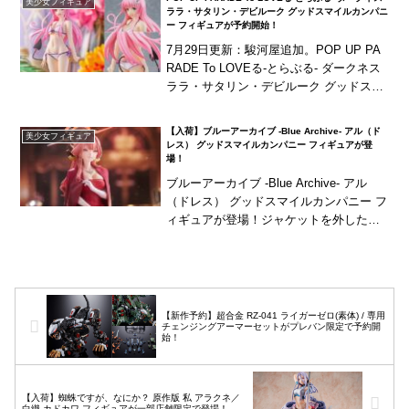
美少女フィギュア
いど・...
ララ・サタリン・デビルーク グッドスマイルカンパニ
ー フィギュアが予約開始！
7月29日更新：駿河屋追加。POP UP PA
RADE To LOVEる-とらぶる- ダークネス
ララ・サタリン・デビルーク グッドスマ
イルカンパニー フィギュアが予約開始！
グッドスマイルカンパニーか...
【入荷】ブルーアーカイブ -Blue Archive- アル（ド
美少女フィギュア
レス） グッドスマイルカンパニー フィギュアが登
場！
ブルーアーカイブ -Blue Archive- アル
（ドレス） グッドスマイルカンパニー フ
ィギュアが登場！ジャケットを外した姿
や、“名刺”を持たせたポーズも再現可能！
【新作予約】超合金 RZ-041 ライガーゼロ(素体) / 専用
チェンジングアーマーセットがプレバン限定で予約開
始！
【入荷】蜘蛛ですが、なにか？ 原作版 私 アラクネ／
白織 カドカワ フィギュアが一部店舗限定で登場！