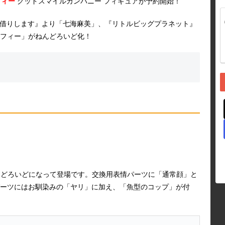
フィー
グッドスマイルカンパニー フィギュアが予約開始！
、お借りします』より「七海麻美」、『リトルビッグプラネット』
フィー」がねんどろいど化！
がねんどろいどになって登場です。交換用表情パーツに「通常顔」と
ーツにはお馴染みの「ヤリ」に加え、「魚型のコップ」が付