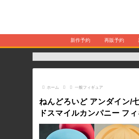
新作予約
再販予約
ホーム
一般フィギュア
ねんどろいど アンダイン/七
ドスマイルカンパニー フ