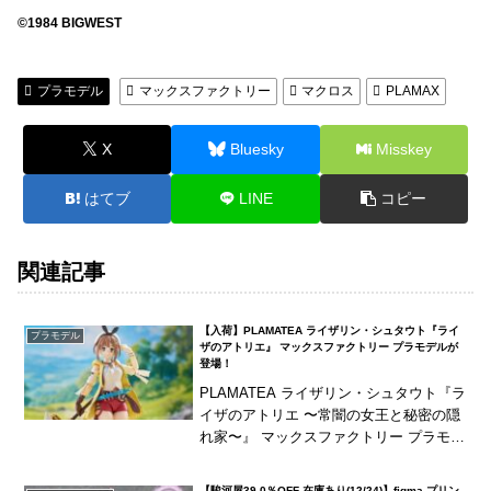
©1984 BIGWEST
プラモデル
マックスファクトリー
マクロス
PLAMAX
X
Bluesky
Misskey
はてブ
LINE
コピー
関連記事
【入荷】PLAMATEA ライザリン・シュタウト『ライ
プラモデル
ザのアトリエ』 マックスファクトリー プラモデルが
登場！
PLAMATEA ライザリン・シュタウト『ラ
イザのアトリエ 〜常闇の女王と秘密の隠
れ家〜』 マックスファクトリー プラモデ
ルが登場！笑顔を含む3種の表情パーツ
に、セレスティアシーカーなどが付属！
【駿河屋39.0％OFF 在庫あり(12/24)】figma プリン