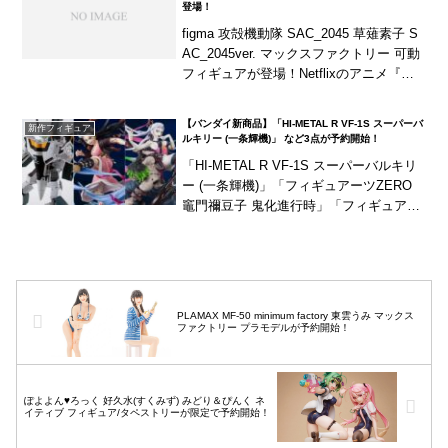
登場！
figma 攻殻機動隊 SAC_2045 草薙素子 S
AC_2045ver. マックスファクトリー 可動
フィギュアが登場！Netflixのアニメ『攻
殻機動隊 SAC_2045』より「草薙素子」
がfig...
【バンダイ新商品】「HI-METAL R VF-1S スーパーバ
新作フィギュア
ルキリー (一条輝機)」 など3点が予約開始！
「HI-METAL R VF-1S スーパーバルキリ
ー (一条輝機)」「フィギュアーツZERO
竈門禰豆子 鬼化進行時」「フィギュアー
ツZERO 堕姫・妓夫太郎」の3点が予約開
始！※「スーパーバルキリ...
PLAMAX MF-50 minimum factory 東雲うみ マックス
ファクトリー プラモデルが予約開始！
ぽよよん♥ろっく 好久水(すくみず) みどり＆ぴんく ネ
イティブ フィギュア/タペストリーが限定で予約開始！