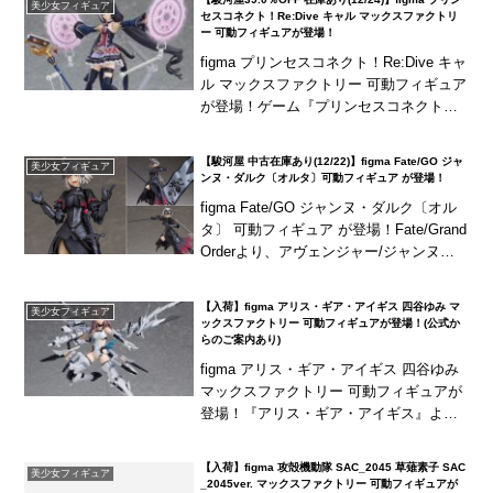
美少女フィギュア
セスコネクト！Re:Dive キャル マックスファクトリ
ー 可動フィギュアが登場！
figma プリンセスコネクト！Re:Dive キャ
ル マックスファクトリー 可動フィギュア
が登場！ゲーム『プリンセスコネクト！R
e:Dive』より「キャル」がfigma化！感激
顔を含む4種の表情パー...
【駿河屋 中古在庫あり(12/22)】figma Fate/GO ジャ
美少女フィギュア
ンヌ・ダルク〔オルタ〕可動フィギュア が登場！
figma Fate/GO ジャンヌ・ダルク〔オル
タ〕 可動フィギュア が登場！Fate/Grand
Orderより、アヴェンジャー/ジャンヌ・
オルタがfigmaにラインナップ！歪み笑顔
などを含む3種...
【入荷】figma アリス・ギア・アイギス 四谷ゆみ マ
美少女フィギュア
ックスファクトリー 可動フィギュアが登場！(公式か
らのご案内あり)
figma アリス・ギア・アイギス 四谷ゆみ
マックスファクトリー 可動フィギュアが
登場！『アリス・ギア・アイギス』より
「四谷ゆみ」が専用スーツ「プラチナラ
イン」でfigma化！ジト目顔を含む3種の
【入荷】figma 攻殻機動隊 SAC_2045 草薙素子 SAC
美少女フィギュア
表...
_2045ver. マックスファクトリー 可動フィギュアが