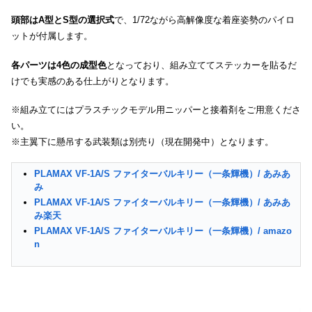
頭部はA型とS型の選択式
で、1/72ながら高解像度な着座姿勢のパイロ
ットが付属します。
各パーツは4色の成型色
となっており、組み立ててステッカーを貼るだ
けでも実感のある仕上がりとなります。
※組み立てにはプラスチックモデル用ニッパーと接着剤をご用意くださ
い。
※主翼下に懸吊する武装類は別売り（現在開発中）となります。
PLAMAX VF-1A/S ファイターバルキリー（一条輝機）/ あみあ
み
PLAMAX VF-1A/S ファイターバルキリー（一条輝機）/ あみあ
み楽天
PLAMAX VF-1A/S ファイターバルキリー（一条輝機）/ amazo
n