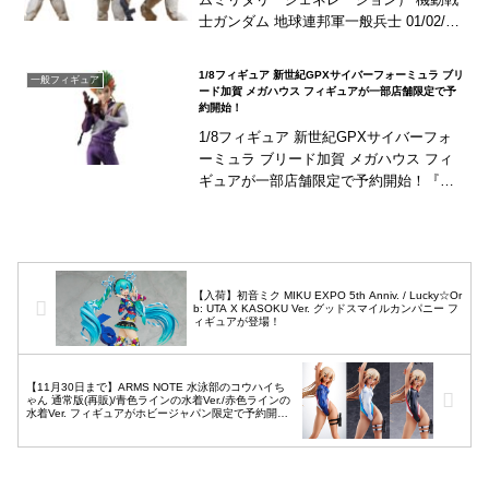
士ガンダム 地球連邦軍一般兵士 01/02/03
メガハウス 可動フィギュアが予約開始！
3タイプの地球連邦軍一般兵士...
1/8フィギュア 新世紀GPXサイバーフォーミュラ ブリ
一般フィギュア
ード加賀 メガハウス フィギュアが一部店舗限定で予
約開始！
1/8フィギュア 新世紀GPXサイバーフォ
ーミュラ ブリード加賀 メガハウス フィ
ギュアが一部店舗限定で予約開始！『新
世紀GPXサイバーフォーミュラ』より
「ブリード加賀」が1/8スケールで立体
化！特徴...
【入荷】初音ミク MIKU EXPO 5th Anniv. / Lucky☆Or
b: UTA X KASOKU Ver. グッドスマイルカンパニー フ
ィギュアが登場！
【11月30日まで】ARMS NOTE 水泳部のコウハイち
ゃん 通常版(再販)/青色ラインの水着Ver./赤色ラインの
水着Ver. フィギュアがホビージャパン限定で予約開
始！