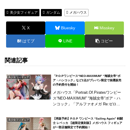
美少女フィギュア
ガンダム
メガハウス
X
Bluesky
Misskey
はてブ
LINE
コピー
関連記事
「P.O.Pワンピース“NEO-MAXIMUM” “海賊女帝”ボ
美少女フィギュア
ア・ハンコック」など2点がプレバン限定で抽選販売
の予約受付を開始！
メガハウス「Portrait.Of.Piratesワンピー
ス“NEO-MAXIMUM” “海賊女帝”ボア・ハ
ンコック」「アルファオメガ Re:ゼロか
ら始める異世界生活 レム ネコミミVer.」
の2点が...
【再販予約】P.O.P ワンピース “Sailing Again” 剣闘
美少女フィギュア
士 レベッカ 【超限定復刻版】メガハウス フィギュア
が一部店舗限定で予約開始！