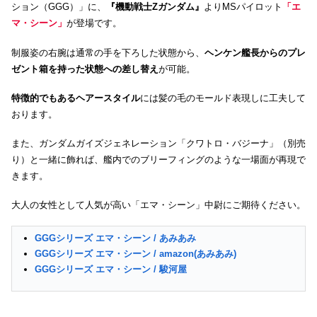
ション（GGG）」に、
『機動戦士Zガンダム』
よりMSパイロット
「エ
マ・シーン」
が登場です。
制服姿の右腕は通常の手を下ろした状態から、
ヘンケン艦長からのプレ
ゼント箱を持った状態への差し替え
が可能。
特徴的でもあるヘアースタイル
には髪の毛のモールド表現しに工夫して
おります。
また、ガンダムガイズジェネレーション「クワトロ・バジーナ」（別売
り）と一緒に飾れば、艦内でのブリーフィングのような一場面が再現で
きます。
大人の女性として人気が高い「エマ・シーン」中尉にご期待ください。
GGGシリーズ エマ・シーン / あみあみ
GGGシリーズ エマ・シーン / amazon(あみあみ)
GGGシリーズ エマ・シーン / 駿河屋