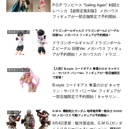
P.O.P ワンピース “Sailing Again” 剣闘士
レベッカ 【超限定復刻版】 メガハウス
フィギュアが一部店舗限定で予約開始！
パッケージデザインはリニューアルした
箔押し仕様！
ドラゴンボールギャルズ ドラゴンボールZ ビーデル
美少女フィギュア
回復Ver. メガハウス フィギュアが予約開始！
ドラゴンボールギャルズ ドラゴンボール
Z ビーデル 回復Ver. メガハウス フィギュ
アが予約開始！メガハウスの「ドラゴン
ボールギャルズ」最新作は、元気いっぱ
いに回復したイメージで造形された「ビ
【入荷】B-style コードギアス 奪還のロゼ キャサリ
美少女フィギュア
ーデル...
ン・サバスラ バニーVer. フィギュアが一部店舗限定
で登場！
B-style コードギアス 奪還のロゼ キャサ
リン・サバスラ バニーVer. フィギュアが
一部店舗限定で予約開始！キャサリンのK
MFにも採用されているピンクカラーをモ
チーフにデザインしたバニースーツ姿で
G.M.G. 機動戦士ガンダム 地球連邦軍一般兵士 01/02/
ガンダム
立体化！
03 メガハウス 可動フィギュアが予約開始！
9月4日更新：駿河屋追加。G.M.G.(ガンダ
ムミリタリージェネレーション） 機動戦