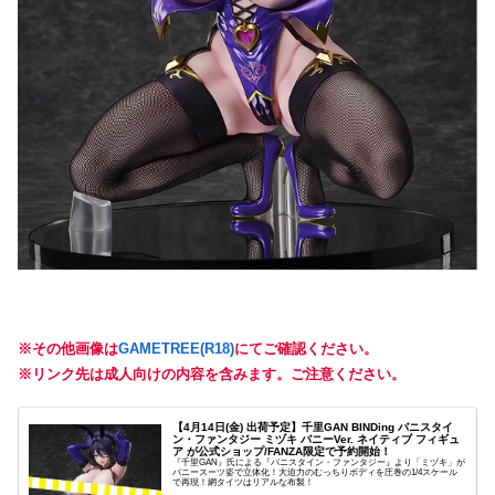
※その他画像は
GAMETREE(R18)
にてご確認ください。
※リンク先は成人向けの内容を含みます。ご注意ください。
【4月14日(金) 出荷予定】千里GAN BINDing バニスタイ
ン・ファンタジー ミヅキ バニーVer. ネイティブ フィギュ
ア が公式ショップ/FANZA限定で予約開始！
『千里GAN』氏による『バニスタイン・ファンタジー』より「ミヅキ」が
バニースーツ姿で立体化！大迫力のむっちりボディを圧巻の1/4スケール
で再現！網タイツはリアルな布製！