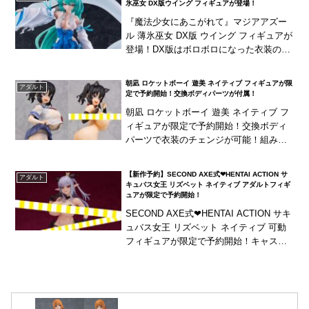
氷巫女 DX版ウイング フィギュアが登場！
『魔法少女にあこがれて』マジアアズー
ル 薄氷巫女 DX版 ウイング フィギュアが
登場！DX版はボロボロになった衣装の差
し替えパーツと顔の差し替えパーツが付
属する超豪華仕様！！
朝凪 ロケットボーイ 遊美 ネイティブ フィギュアが限
アダルト
定で予約開始！交換ボディパーツが付属！
朝凪 ロケットボーイ 遊美 ネイティブ フ
ィギュアが限定で予約開始！交換ボディ
パーツで衣装のチェンジが可能！組み合
わせ用の腕パーツが付属！
【新作予約】SECOND AXE式❤HENTAI ACTION サ
アダルト
キュバス女王 リズベット ネイティブ アダルトフィギ
ュアが限定で予約開始！
SECOND AXE式❤HENTAI ACTION サキ
ュバス女王 リズベット ネイティブ 可動
フィギュアが限定で予約開始！キャスト
オフ仕様ではなく、交換用胴体パーツが
丸々1体付属！