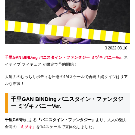
2022.03.16
千里GAN BINDing バニスタイン・ファンタジー ミヅキ バニーVer.
ネ
イティブ フィギュア が限定で予約開始！
大迫力のむっちりボディを圧巻の1/4スケールで再現！網タイツはリア
ルな布製！
千里GAN BINDing バニスタイン・ファンタジ
ー ミヅキ バニーVer.
千里GAN
氏による
『バニスタイン・ファンタジー』
より、大人の魅力
全開の
「ミヅキ」
を1/4スケールで立体化しました。