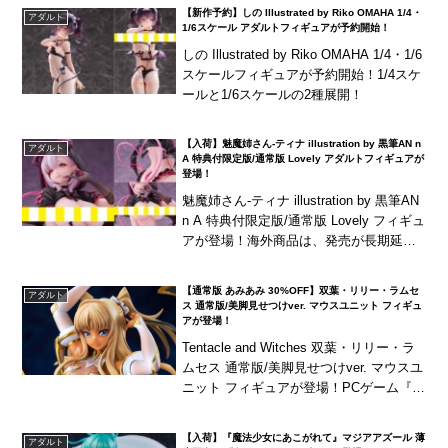
【新作予約】しの Illustrated by Riko OMAHA 1/4・
アダルト
1/6スケール アダルトフィギュアが予約開始！
しの Illustrated by Riko OMAHA 1/4・1/6
スケールフィギュアが予約開始！1/4スケ
ールと1/6スケールの2種展開！
【入荷】魅魔姉さん-ティナ illustration by 黒筆AN n
アダルト
A 特典付限定版/通常版 Lovely アダルトフィギュアが
登場！
魅魔姉さん-ティナ illustration by 黒筆AN
n A 特典付限定版/通常版 Lovely フィギュ
アが登場！海外商品は、発売が長期延期
されたり、発売中止となる可能性が国内
商品と比べて高...
【通常版 あみあみ 30%OFF】双葉・リリー・ラムセ
アダルト
ス 通常版/美脚見せつけver. マウスユニット フィギュ
アが登場！
Tentacle and Witches 双葉・リリー・ラ
ムセス 通常版/美脚見せつけver. マウスユ
ニット フィギュアが登場！PCゲーム『T
entacle and Witches』より、「双葉・
リ...
【入荷】『魔法少女にあこがれて』マジアアズール 薄
アダルト