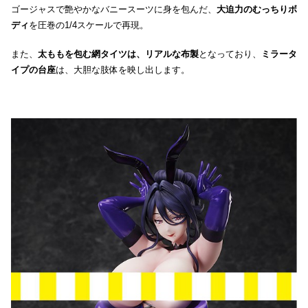
ゴージャスで艶やかなバニースーツに身を包んだ、
大迫力のむっちりボ
ディ
を圧巻の1/4スケールで再現。
また、
太ももを包む網タイツは、リアルな布製
となっており、
ミラータ
イプの台座
は、大胆な肢体を映し出します。