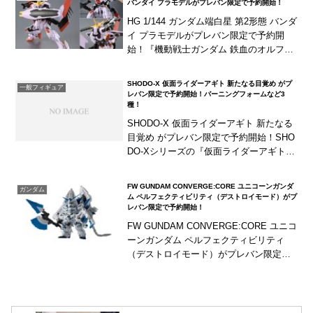
バンダイ プラモデルがプレバン限定で予約開始！
HG 1/144 ガンダム端白星 第2形態 バンダ
イ プラモデルがプレバン限定で予約開
始！『機動戦士ガンダム 鉄血のオルフェ
ンズ ウルズハント』より「ガンダム・端
白星（第２形態）」がHGで商品化！胸
SHODO-X 仮面ライダーアギト 新たなる目覚め がプ
一般フィギュア
部...
レバン限定で予約開始！バーニングフォームなど3
種！
SHODO-X 仮面ライダーアギト 新たなる
目覚め がプレバン限定で予約開始！SHO
DO-Xシリーズの『仮面ライダーアギト』
がプレバン限定商品として登場！「仮面
ライダーアギト バーニングフォーム」
FW GUNDAM CONVERGE:CORE ユニコーンガンダ
ガンダム
「仮...
ム ペルフェクティビリティ（デストロイモード）がプ
レバン限定で予約開始！
FW GUNDAM CONVERGE:CORE ユニコ
ーンガンダム ペルフェクティビリティ
（デストロイモード）がプレバン限定で
予約開始！CONVERGE:COREシリーズ
に、『機動戦士ガンダムUC』よ...