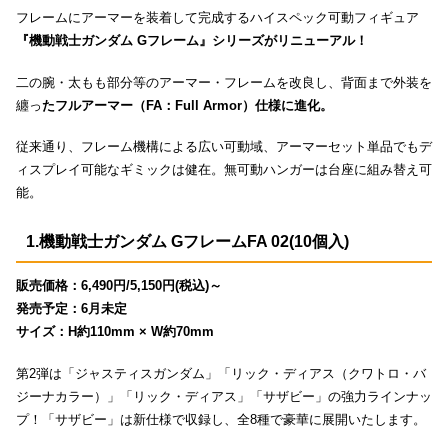
フレームにアーマーを装着して完成するハイスペック可動フィギュア
『機動戦士ガンダム Gフレーム』シリーズがリニューアル！
二の腕・太もも部分等のアーマー・フレームを改良し、背面まで外装を
纏っ
たフルアーマー（FA：Full Armor）仕様に進化。
従来通り、フレーム機構による広い可動域、アーマーセット単品でもデ
ィスプレイ可能なギミックは健在。無可動ハンガーは台座に組み替え可
能。
1.機動戦士ガンダム GフレームFA 02(10個入)
販売価格：6,490円/5,150円(税込)～
発売予定：6月未定
サイズ：H約110mm × W約70mm
第2弾は「ジャスティスガンダム」「リック・ディアス（クワトロ・バ
ジーナカラー）」「リック・ディアス」「サザビー」の強力ラインナッ
プ！「サザビー」は新仕様で収録し、全8種で豪華に展開いたします。