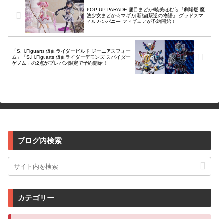
POP UP PARADE 鹿目まどか/暁美ほむら『劇場版 魔
法少女まどか☆マギカ[新編]叛逆の物語』 グッドスマ
イルカンパニー フィギュアが予約開始！
「S.H.Figuarts 仮面ライダービルド ジーニアスフォー
ム」「S.H.Figuarts 仮面ライダーデモンズ スパイダー
ゲノム」の2点がプレバン限定で予約開始！
ブログ内検索
カテゴリー