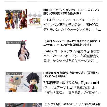
SHODO デジモン１ コンプリートセット がプレバン
一般フィギュア
限定で予約開始！専用台座が付属！
SHODO デジモン１ コンプリートセット
がプレバン限定で予約開始！『SHODO
デジモン1』の「ウォーグレイモン」「エ
ンジェウーモン」「ガルダモン」の3体が
揃う特別セット！更にディスプレイに使
【入荷】B-style コードギアス 奪還のロゼ 春柳宮 バ
美少女フィギュア
用で...
ニーVer. フィギュアが一部店舗限定で登場！
B-style コードギアス 奪還のロゼ 春柳宮
バニーVer. フィギュアが一部店舗限定で
登場！サクヤと対照的なポージング、対
照的なホワイトカラーのバニースーツ姿
で立体化！※プレミアムバンダイ、ア
Figuarts mini 鬼滅の刃「嘴平伊之助」「冨岡義勇」
新作フィギュア
ニ...
バンダイが予約開始！
7月3日更新：駿河屋追加。Figuarts mini
(フィギュアーツミニ)『鬼滅の刃』より
「嘴平伊之助」「冨岡義勇」の2種が予約
開始！
【ガンプラ新作】HG 1/144 ガンダム端白星 第2形態
ガンダム