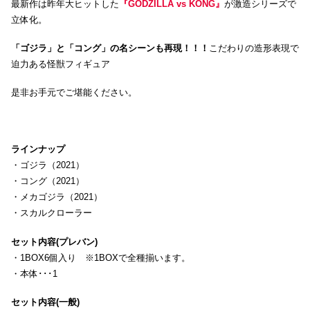
最新作は昨年大ヒットした
『GODZILLA vs KONG』
が激造シリーズで
立体化。
「ゴジラ」と「コング」の名シーンも再現！！！
こだわりの造形表現で
迫力ある怪獣フィギュア
是非お手元でご堪能ください。
ラインナップ
・ゴジラ（2021）
・コング（2021）
・メカゴジラ（2021）
・スカルクローラー
セット内容(プレバン)
・1BOX6個入り ※1BOXで全種揃います。
・本体･･･1
セット内容(一般)