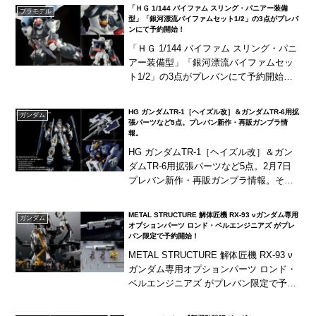
「ＨＧ 1/144 バイファム スリング・パニアー装備
プラモデル
型」「銀河漂流バイファムセット1/2」の3点がプレバ
ンにて予約開始！
「ＨＧ 1/144 バイファム スリング・パニ
アー装備型」「銀河漂流バイファムセッ
ト1/2」の3点がプレバンにて予約開始！
「バイファム スリング・パニアー装備
型」はプレバン限定商品。「銀河漂流バ
HG ガンダムTR-1［ヘイズル改］＆ガンダムTR-6用拡
ガンダム
イファ...
張パーツなど5点。プレバン新作・再販ガンプラ情
報。
HG ガンダムTR-1［ヘイズル改］＆ガン
ダムTR-6用拡張パーツなど5点。2月7日
プレバン新作・再販ガンプラ情報。それ
ぞれのパーツの組み合わせでＴＲ-６［ギ
ャプランＩＩ］が再現可能！
METAL STRUCTURE 解体匠機 RX-93 νガンダム専用
ガンダム
オプションパーツ ロンド・ベルエンジニアズ がプレ
バン限定で予約開始！
METAL STRUCTURE 解体匠機 RX-93 ν
ガンダム専用オプションパーツ ロンド・
ベルエンジニアズ がプレバン限定で予約
開始！「METAL STRUCTURE 解体匠機
RX-93 νガン...