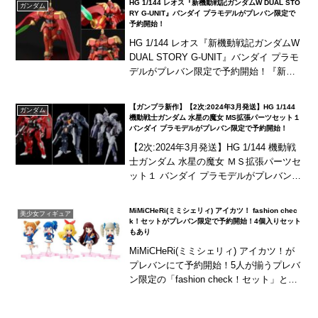
HG 1/144 レオス『新機動戦記ガンダムW DUAL STO
ガンダム
RY G-UNIT』バンダイ プラモデルがプレバン限定で
予約開始！
HG 1/144 レオス『新機動戦記ガンダムW
DUAL STORY G-UNIT』バンダイ プラモ
デルがプレバン限定で予約開始！『新機
動戦記ガンダムW DUAL STORY G-UNI
T』より、リー...
【ガンプラ新作】【2次:2024年3月発送】HG 1/144
ガンダム
機動戦士ガンダム 水星の魔女 MS拡張パーツセット１
バンダイ プラモデルがプレバン限定で予約開始！
【2次:2024年3月発送】HG 1/144 機動戦
士ガンダム 水星の魔女 ＭＳ拡張パーツセ
ット１ バンダイ プラモデルがプレバン限
定で予約開始！『機動戦士ガンダム 水星
の魔女』よりダリルバルデ、ガン...
MiMiCHeRi(ミミシェリィ) アイカツ！ fashion chec
美少女フィギュア
k！セットがプレバン限定で予約開始！4個入りセット
もあり
MiMiCHeRi(ミミシェリィ) アイカツ！が
プレバンにて予約開始！5人が揃うプレバ
ン限定の「fashion check！セット」と、
一般販売の全3種4個入りセットの2種類を
ご用意！