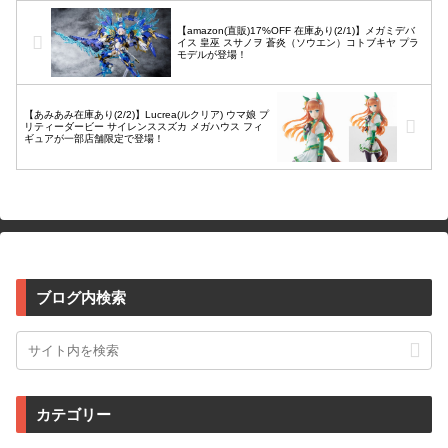
【amazon(直販)17%OFF 在庫あり(2/1)】メガミデバ
イス 皇巫 スサノヲ 蒼炎（ソウエン）コトブキヤ プラ
モデルが登場！
【あみあみ在庫あり(2/2)】Lucrea(ルクリア) ウマ娘 プ
リティーダービー サイレンススズカ メガハウス フィ
ギュアが一部店舗限定で登場！
ブログ内検索
カテゴリー