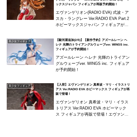
ックスジャパン フィギュアが再販予約開始！
エヴァンゲリオン(RADIO EVA) 式波・ア
スカ・ラングレー Ver.RADIO EVA Part.2
ホビーマックスジャパン フィギュアが再
販予約開始！
【駿河屋追加(2/5)】【新作予約】アズールレーン ヘ
美少女フィギュア
レナ 光輝のトライアングルウェーブver. WINGS inc.
フィギュアが予約開始！
アズールレーン ヘレナ 光輝のトライアン
グルウェーブver. WINGS inc. フィギュア
が予約開始！
【入荷】エヴァンゲリオン 真希波・マリ・イラストリ
美少女フィギュア
アス Ver.RADIO EVA ホビーマックス フィギュアが再
販で登場！
エヴァンゲリオン 真希波・マリ・イラス
トリアス Ver.RADIO EVA ホビーマック
ス フィギュアが再販で登場！エヴァンゲ
リオン新劇場版 公式プロジェクト『RADI
O EVA』より「真希波・マリ・...