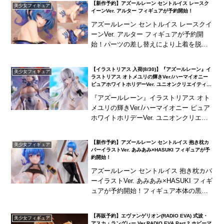
【新作予約】アズールレーン セントルイス レースク
美少女フィギュア
イーンVer. アルター フィギュアが予約開始！
アズールレーン セントルイス レースクイ
ーンVer. アルター フィギュアが予約開
始！パーツの差し替えにより上着を脱い
だ姿も再現可！
【イラストリアス 入荷(8/30)】『アズールレーン』イ
美少女フィギュア
ラストリアス オトメユリの輝きVer./ハーマイオニー
ピュアホワイトホリデーVer. ユニオンクリエイティブ
フィギュアが登場！
『アズールレーン』イラストリアス オト
メユリの輝きVer./ハーマイオニー ピュア
ホワイトホリデーVer. ユニオンクリエイ
ティブ フィギュアが登場！『アズールレ
ーン』より、春節の装いに身を包んだ
【新作予約】アズールレーン セントルイス 抱き枕カ
美少女フィギュア
「イ...
バーイラストVer. あみあみ×HASUKI フィギュアが予
約開始！
アズールレーン セントルイス 抱き枕カバ
ーイラストVer. あみあみ×HASUKI フィギ
ュアが予約開始！フィギュア本体の黒タ
イツには布製素材を採用
【再販予約】エヴァンゲリオン(RADIO EVA) 式波・
美少女フィギュア
アスカ・ラングレー Ver.RADIO EVA Part.2 ホビーマ