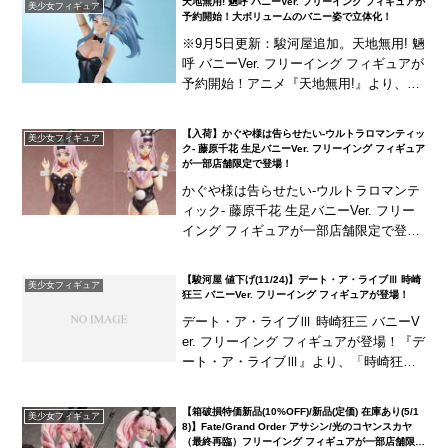
天地無用! 魎呼 バニーVer. フリーイング フィギュアが
美少女フィギュア
リジ...
予約開始！大ボリュームのバニー姿で立体化！
※9月5日更新：駿河屋追加。天地無用! 魎
呼 バニーVer. フリーイング フィギュアが
予約開始！アニメ『天地無用!』より、
「魎呼」が大ボリュームのバニー姿で立
体化！大きくなびく髪に、メリハリの付
【入荷】かぐや様は告らせたい-ウルトラロマンティッ
美少女フィギュア
いた...
ク- 藤原千花 生足バニーVer. フリーイング フィギュア
が一部店舗限定で登場！
かぐや様は告らせたい-ウルトラロマンテ
ィック- 藤原千花 生足バニーVer. フリー
イング フィギュアが一部店舗限定で登
場！『かぐや様は告らせたい-ウルトラロ
マンティック-』より「藤原千花」が1/4
【駿河屋 値下げ(11/24)】デート・ア・ライブⅢ 時崎
美少女フィギュア
ス...
狂三 バニーVer. フリーイング フィギュアが登場！
デート・ア・ライブⅢ 時崎狂三 バニーV
er. フリーイング フィギュアが登場！『デ
ート・ア・ライブⅢ』より、「時崎狂
三」がバニースーツ姿で立体化！特徴的
なツインテールや美しいボディラインを
【箱破損特価新品(10%OFF)/新品(定価) 在庫あり(5/1
美少女フィギュア
忠実に再現...
8)】Fate/Grand Order アサシン/光のコヤンスカヤ
（最終再臨）フリーイング フィギュアが一部店舗限定