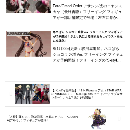
で登場！
Fate/Grand Order アサシン/光のコヤンス
カヤ（最終再臨）フリーイング フィギュ
アが一部店舗限定で登場！左右に巻かれ
たツインテールなど、象徴的な要素を忠
実に再現！※グッスマ公式ショップ・...
ネコぱら ショコラ 水着Ver. フリーイング フィギュア
美少女フィギュア
が予約開始！さより氏による描きおろしイラストを元
に立体化！
※1月23日更新：駿河屋追加。ネコぱら
ショコラ 水着Ver. フリーイング フィギュ
アが予約開始！フリーイングの"S-styl
e"に、『ネコぱら』の「ショコラ」がラ
インナップ！イラストレーター・さよ...
【バンダイ新商品】「S.H.Figuarts アム（STAR WAR
S: VISIONS）」「S.H.Figuarts ソー（ソー／ラブ＆サ
ンダー）」など4点が予約開始！
【入荷】藤ちょこ 透花回廊～水底のアリス～ ALUMIN
A(アルミナ) フィギュアが登場！