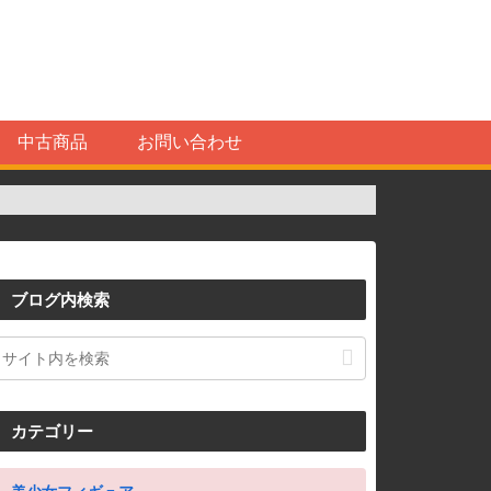
中古商品
お問い合わせ
ブログ内検索
カテゴリー