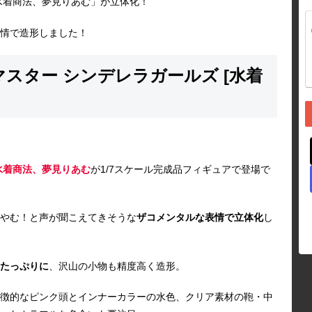
水着商法、夢見りあむ」が立体化！
情で造形しました！
スター シンデレラガールズ [水着
水着商法、夢見りあむ
が1/7スケール完成品フィギュアで登場で
やむ！と声が聞こえてきそうな
ザコメンタルな表情で立体化
し
たっぷりに
、沢山の小物も精度高く造形。
徴的なピンク頭とインナーカラーの水色、クリア素材の鞄・中